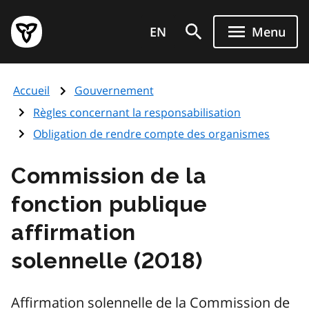
Aller
Page
au
EN
Menu
d'accueil
contenu
du
principal
gouvernement
Accueil
Gouvernement
de
l'Ontario
Règles concernant la responsabilisation
Obligation de rendre compte des organismes
Commission de la
fonction publique
affirmation
solennelle (2018)
Affirmation solennelle de la Commission de