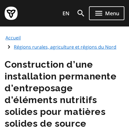
Aller
Page
au
EN
Menu
d'accueil
contenu
du
principal
gouvernement
Accueil
de
l'Ontario
Régions rurales, agriculture et régions du Nord
Construction d’une
installation permanente
d’entreposage
d’éléments nutritifs
solides pour matières
solides de source