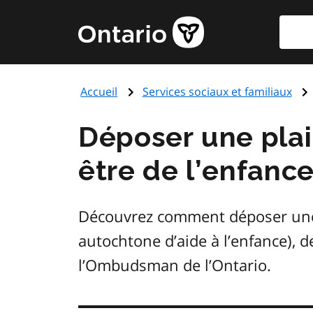
Aller
Reche
Page
au
d'accueil
contenu
du
principal
gouvernement
Accueil
Services sociaux et familiaux
de
l'Ontario
Déposer une plai
être de l’enfanc
Découvrez comment déposer une p
autochtone d’aide à l’enfance), d
l’Ombudsman de l’Ontario.