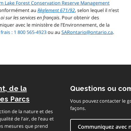
m Lake Forest Conservation Reserve Management
 conformément au
Règlement 671/92
, selon lequel il n’est
Loi sur les services en français
. Pour obtenir des
iquer avec le ministère de l’Environnement, de la
frais : 1 800 565-4923
ou au
SARontario@ontario.ca
.
t, de la
Questions ou co
des Parcs
Vous pouvez contacter le g
façons.
ction de la nature et des
alité de l’air, de l’eau et
 les mesures que prend
Communiquez avec 