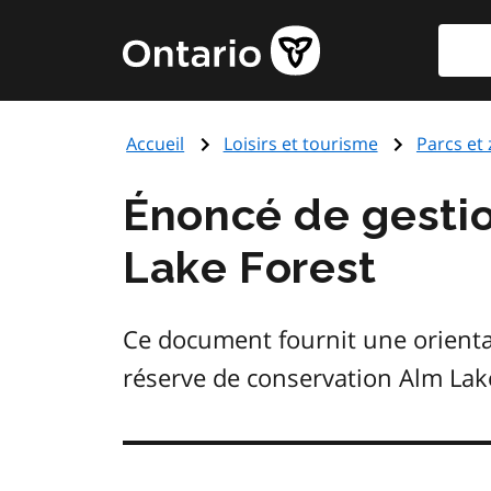
Aller
Reche
Page
au
d'accueil
contenu
du
principal
gouvernement
Accueil
Loisirs et tourisme
Parcs et
de
l'Ontario
Énoncé de gestio
Lake Forest
Ce document fournit une orientati
réserve de conservation Alm Lake