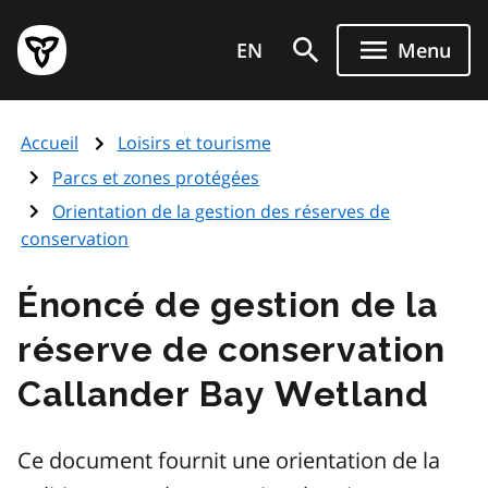
Aller
Page
au
EN
Menu
d'accueil
contenu
du
principal
gouvernement
Accueil
Loisirs et tourisme
de
l'Ontario
Parcs et zones protégées
Orientation de la gestion des réserves de
conservation
Énoncé de gestion de la
réserve de conservation
Callander Bay Wetland
Ce document fournit une orientation de la