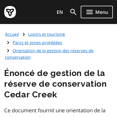
Aller
Page
au
EN
Menu
d'accueil
contenu
du
principal
gouvernement
Accueil
Loisirs et tourisme
de
l'Ontario
Parcs et zones protégées
Orientation de la gestion des réserves de
conservation
Énoncé de gestion de la
réserve de conservation
Cedar Creek
Ce document fournit une orientation de la