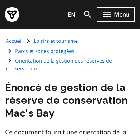
Aller
Page
au
EN
Menu
d'accueil
contenu
du
principal
gouvernement
Accueil
Loisirs et tourisme
de
l'Ontario
Parcs et zones protégées
Orientation de la gestion des réserves de
conservation
Énoncé de gestion de la
réserve de conservation
Mac's Bay
Ce document fournit une orientation de la