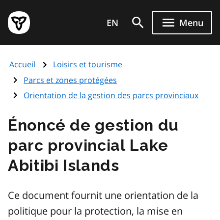
Aller
Page
au
EN
Menu
d'accueil
contenu
du
principal
gouvernement
Accueil
Loisirs et tourisme
de
l'Ontario
Parcs et zones protégées
Orientation de la gestion des parcs provinciaux
Énoncé de gestion du
parc provincial Lake
Abitibi Islands
Ce document fournit une orientation de la
politique pour la protection, la mise en