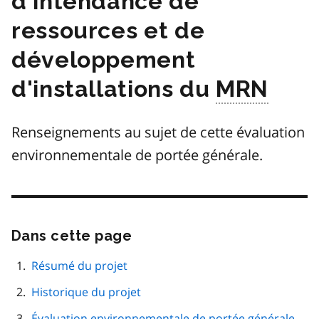
d'intendance de
ressources et de
développement
d'installations du
MRN
Renseignements au sujet de cette évaluation
environnementale de portée générale.
Dans cette page
Passer
cette
navigation
Résumé du projet
de
Historique du projet
page
Évaluation environnementale de portée générale