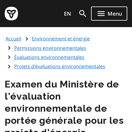
Aller
Page
au
EN
Menu
d'accueil
contenu
du
principal
gouvernement
Accueil
Environnement et énergie
de
l'Ontario
Permissions environnementales
Évaluations environnementales
Projets d’évaluations environnementales
Examen du Ministère de
l’évaluation
environnementale de
portée générale pour les