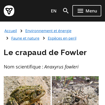
Aller
Page
au
EN
Menu
d'accueil
contenu
du
principal
gouvernement
Accueil
Environnement et énergie
de
l'Ontario
Faune et nature
Espèces en peril
Le crapaud de Fowler
Nom scientifique :
Anaxyrus fowleri