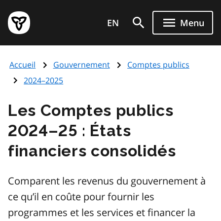
Aller
Page
au
EN
Menu
d'accueil
contenu
du
principal
gouvernement
Accueil
Gouvernement
Comptes publics
de
l'Ontario
2024–2025
Les Comptes publics
2024–25 : États
financiers consolidés
Comparent les revenus du gouvernement à
ce qu’il en coûte pour fournir les
programmes et les services et financer la