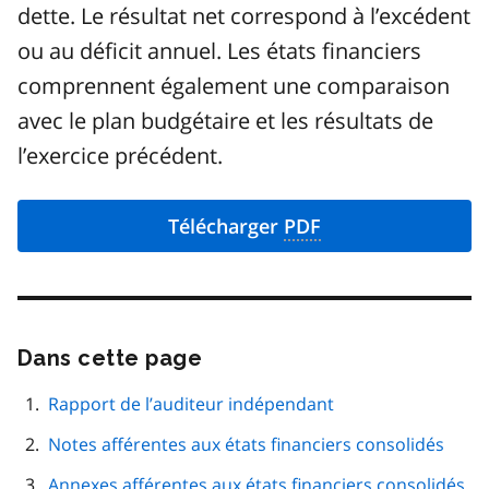
dette. Le résultat net correspond à l’excédent
ou au déficit annuel. Les états financiers
comprennent également une comparaison
avec le plan budgétaire et les résultats de
l’exercice précédent.
Télécharger
PDF
Dans cette page
Passer
cette
navigation
Rapport de l’auditeur indépendant
de
Notes afférentes aux états financiers consolidés
page
Annexes afférentes aux états financiers consolidés