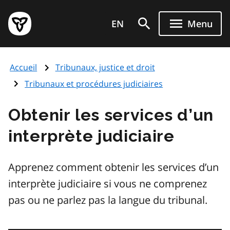
Aller
Page
au
EN
Menu
d'accueil
contenu
du
principal
gouvernement
Accueil
Tribunaux, justice et droit
de
l'Ontario
Tribunaux et procédures judiciaires
Obtenir les services d’un
interprète judiciaire
Apprenez comment obtenir les services d’un
interprète judiciaire si vous ne comprenez
pas ou ne parlez pas la langue du tribunal.