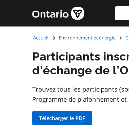
Aller
Reche
Page
au
d'accueil
contenu
du
principal
gouvernement
Accueil
Environnement et énergie
C
de
l'Ontario
Participants ins
d’échange de l’O
Trouvez tous les participants (so
Programme de plafonnement et d
Télécharger le
PDF