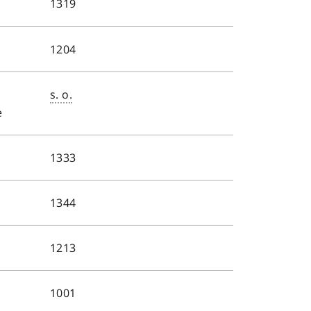
1319
1204
s. o.
e
1333
1344
1213
1001