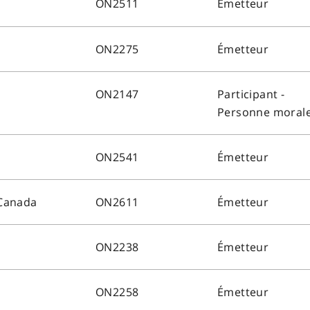
ON2511
Émetteur
ON2275
Émetteur
ON2147
Participant -
Personne moral
ON2541
Émetteur
Canada
ON2611
Émetteur
ON2238
Émetteur
ON2258
Émetteur