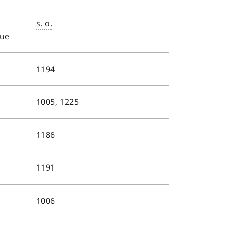
s. o.
que
1194
1005, 1225
1186
1191
1006