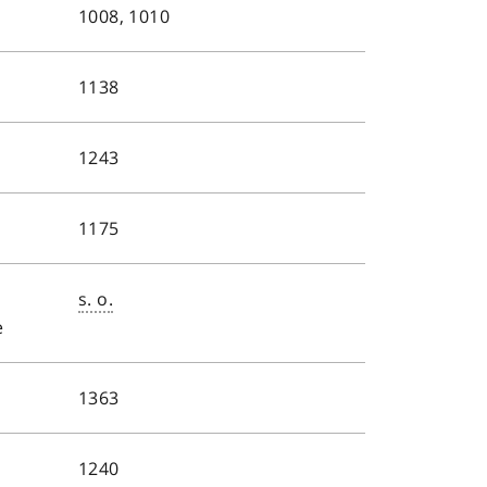
1008, 1010
1138
1243
1175
s. o.
e
1363
1240