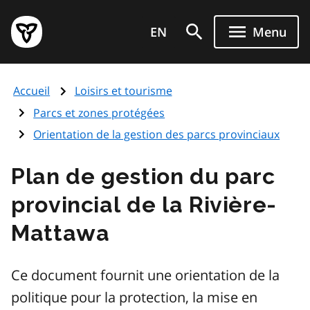
Aller
Page
au
EN
Menu
d'accueil
contenu
du
principal
gouvernement
Accueil
Loisirs et tourisme
de
l'Ontario
Parcs et zones protégées
Orientation de la gestion des parcs provinciaux
Plan de gestion du parc
provincial de la Rivière-
Mattawa
Ce document fournit une orientation de la
politique pour la protection, la mise en