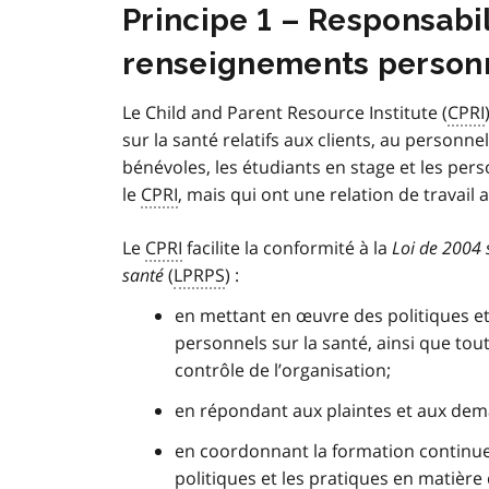
Principe 1 – Responsabil
renseignements personn
Le
Child and Parent Resource Institute (
CPRI
sur la santé relatifs aux clients, au personnel
bénévoles, les étudiants en stage et les pe
le
CPRI
, mais qui ont une relation de travail a
Le
CPRI
facilite la conformité à la
Loi de 2004 
santé
(
LPRPS
) :
en mettant en œuvre des politiques e
personnels sur la santé, ainsi que tout
contrôle de l’organisation;
en répondant aux plaintes et aux de
en coordonnant la formation continue 
politiques et les pratiques en matière 