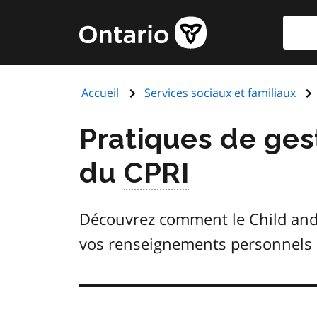
Aller
Reche
Page
au
d'accueil
contenu
du
principal
gouvernement
Accueil
Services sociaux et familiaux
de
l'Ontario
Pratiques de gest
du
CPRI
Découvrez comment le
Child and
vos renseignements personnels s