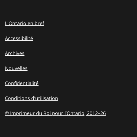
L'Ontario en bref
Accessibilité
Archives
Nouvelles
Confidentialité
Conditions d’utilisation
© Imprimeur du Roi pour l’Ontario, 2012
–
to
26