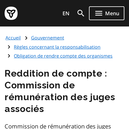
Aller
Page
au
EN
Menu
d'accueil
contenu
du
principal
gouvernement
Accueil
Gouvernement
de
l'Ontario
Règles concernant la responsabilisation
Obligation de rendre compte des organismes
Reddition de compte :
Commission de
rémunération des juges
associés
Commission de rémunération des juges