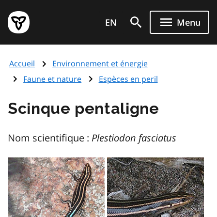
Aller
Page
au
EN
Menu
d'accueil
contenu
du
principal
gouvernement
Accueil
Environnement et énergie
de
l'Ontario
Faune et nature
Espèces en peril
Scinque pentaligne
Nom scientifique :
Plestiodon fasciatus