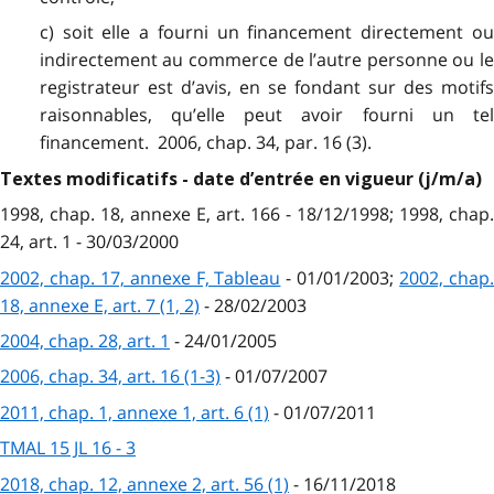
c) soit elle a fourni un financement directement ou
indirectement au commerce de l’autre personne ou le
registrateur est d’avis, en se fondant sur des motifs
raisonnables, qu’elle peut avoir fourni un tel
financement. 2006, chap. 34, par. 16 (3).
Textes modificatifs - date d’entrée en vigueur (j/m/a)
1998, chap. 18, annexe E, art. 166 - 18/12/1998; 1998, chap.
24, art. 1 - 30/03/2000
2002, chap. 17, annexe F, Tableau
- 01/01/2003;
2002, chap
18, annexe E, art. 7 (1, 2)
- 28/02/2003
2004, chap. 28, art. 1
- 24/01/2005
2006, chap. 34, art. 16 (1-3)
- 01/07/2007
2011, chap. 1, annexe 1, art. 6 (1)
- 01/07/2011
TMAL 15 JL 16 - 3
2018, chap. 12, annexe 2, art. 56 (1)
- 16/11/2018