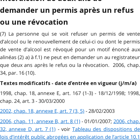
demander un permis après un refus
ou une révocation
(7) La personne qui se voit refuser un permis de vente
d’alcool ou le renouvellement de celui-ci ou dont le permis
de vente d’alcool est révoqué pour un motif énoncé aux
alinéas (2) a) à f.1) ne peut en demander un au registrateur
que deux ans après le refus ou la révocation. 2006, chap.
34, par. 16 (10).
Textes modificatifs - date d’entrée en vigueur (j/m/a)
1998, chap. 18, annexe E, art. 167 (1-3) - 18/12/1998; 1998,
chap. 24, art. 3 - 30/03/2000
2002, chap. 18, annexe E, art. 7 (3, 5)
- 28/02/2003
2006, chap. 11, annexe B, art. 8 (1)
- 01/01/2007;
2006, chap
32, annexe D, art. 7 (1)
- voir
Tableau des dispositions d
lois d’intérêt public abrogées en application de l’article 10.1