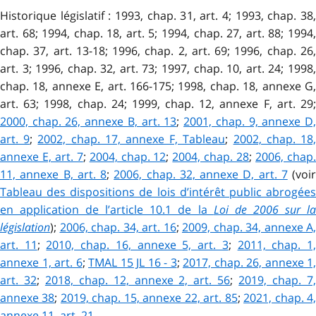
Historique législatif : 1993, chap. 31, art. 4; 1993, chap. 38,
art. 68; 1994, chap. 18, art. 5; 1994, chap. 27, art. 88; 1994,
chap. 37, art. 13-18; 1996, chap. 2, art. 69; 1996, chap. 26,
art. 3; 1996, chap. 32, art. 73; 1997, chap. 10, art. 24; 1998,
chap. 18, annexe E, art. 166-175; 1998, chap. 18, annexe G,
art. 63; 1998, chap. 24; 1999, chap. 12, annexe F, art. 29;
2000, chap. 26, annexe B, art. 13
;
2001, chap. 9, annexe D
art. 9
;
2002, chap. 17, annexe F, Tableau
;
2002, chap. 18
annexe E, art. 7
;
2004, chap. 12
;
2004, chap. 28
;
2006, chap
11, annexe B, art. 8
;
2006, chap. 32, annexe D, art. 7
(voir
Tableau des dispositions de lois d’intérêt public abrogées
en application de l’article 10.1 de la
Loi de 2006 sur l
législation
);
2006, chap. 34, art. 16
;
2009, chap. 34, annexe A,
art. 11
;
2010, chap. 16, annexe 5, art. 3
;
2011, chap. 1
annexe 1, art. 6
;
TMAL 15 JL 16 - 3
;
2017, chap. 26, annexe 1,
art. 32
;
2018, chap. 12, annexe 2, art. 56
;
2019, chap. 7
annexe 38
;
2019, chap. 15, annexe 22, art. 85
;
2021, chap. 4
annexe 11, art. 21
.