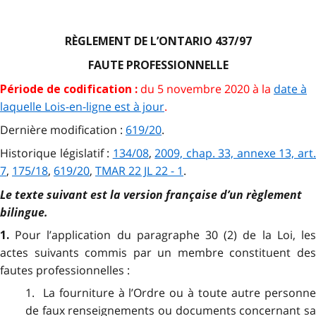
RÈGLEMENT DE L’ONTARIO 437/97
FAUTE PROFESSIONNELLE
du 5 novembre 2020 à la
date à
Période de codification :
laquelle Lois-en-ligne est à jour
.
Dernière modification :
619/20
.
Historique législatif :
134/08
,
2009, chap. 33, annexe 13, art
7
,
175/18
,
619/20
,
TMAR 22 JL 22 - 1
.
Le texte suivant est la version française d’un règlement
bilingue.
Pour l’application du paragraphe 30 (2) de la Loi, le
1.
actes suivants commis par un membre constituent des
fautes professionnelles :
1. La fourniture à l’Ordre ou à toute autre personne
de faux renseignements ou documents concernant sa