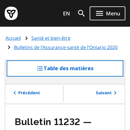
Aller
Page
au
EN
Menu
d'accueil
contenu
du
principal
gouvernement
Accueil
Santé et bien-être
de
l'Ontario
Bulletins de l’Assurance-santé de l’Ontario 2020
Table des matières
accéder
à
la
table
Précédent
Suivant
des
matières
Bulletin 11232 —