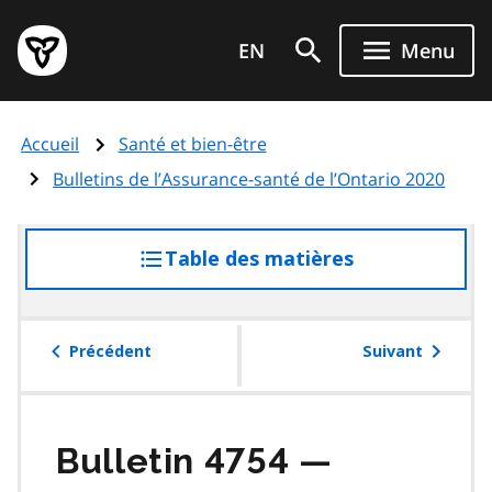
Aller
Page
au
EN
Menu
d'accueil
contenu
du
principal
gouvernement
Accueil
Santé et bien-être
de
l'Ontario
Bulletins de l’Assurance-santé de l’Ontario 2020
Table des matières
accéder
à
la
table
Précédent
Suivant
des
matières
Bulletin 4754 —