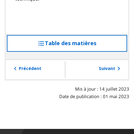
Table des matières
accéder
à
la
table
Précédent
Suivant
des
matières
Mis à jour : 14 juillet 2023
Date de publication : 01 mai 2023