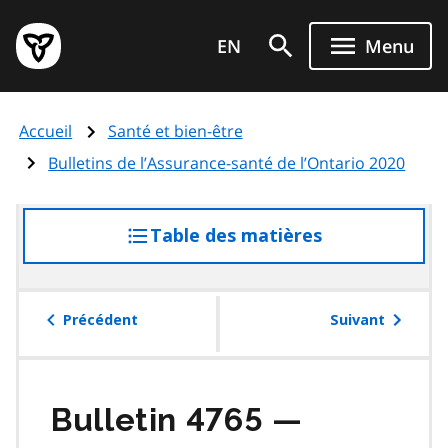
Aller
Page
au
EN
Menu
d'accueil
contenu
du
principal
gouvernement
Accueil
Santé et bien-être
de
l'Ontario
Bulletins de l’Assurance-santé de l’Ontario 2020
Table des matières
accéder
à
la
table
Précédent
Suivant
des
matières
Bulletin 4765 —