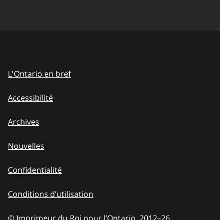
L'Ontario en bref
Accessibilité
Archives
Nouvelles
Confidentialité
Conditions d’utilisation
© Imprimeur du Roi pour l’Ontario, 2012
–
to
26