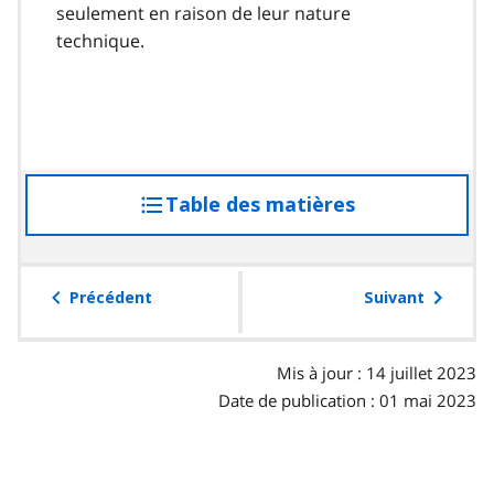
seulement en raison de leur nature
technique.
Table des matières
accéder
à
la
table
Précédent
Suivant
des
matières
Mis à jour : 14 juillet 2023
Date de publication : 01 mai 2023