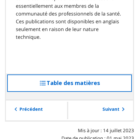
essentiellement aux membres de la
communauté des professionnels de la santé.
Ces publications sont disponibles en anglais
seulement en raison de leur nature
technique.
Table des matières
accéder
à
la
table
Précédent
Suivant
des
matières
Mis à jour : 14 juillet 2023
Date de publication : 01 mai 2023