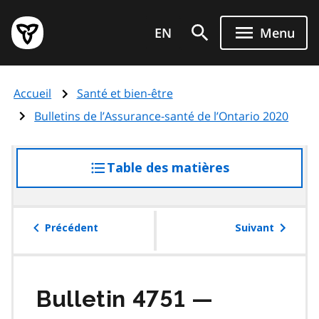
Aller
Page
au
EN
Menu
d'accueil
contenu
du
principal
gouvernement
Accueil
Santé et bien-être
de
l'Ontario
Bulletins de l’Assurance-santé de l’Ontario 2020
Table des matières
accéder
à
la
table
Précédent
Suivant
des
matières
Bulletin 4751 —