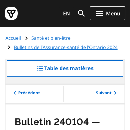
Aller
Page
au
EN
Menu
d'accueil
contenu
du
principal
gouvernement
Accueil
Santé et bien-être
de
l'Ontario
Bulletins de l’Assurance-santé de l’Ontario 2024
Table des matières
accéder
à
la
table
Précédent
Suivant
des
matières
Bulletin 240104 —