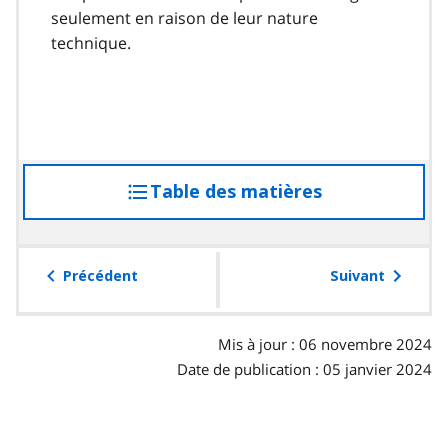
seulement en raison de leur nature
technique.
Table des matières
accéder
à
la
table
Précédent
Suivant
des
matières
Mis à jour : 06 novembre 2024
Date de publication : 05 janvier 2024