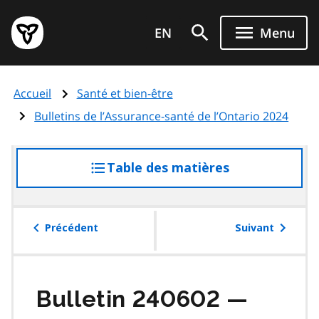
Aller
Page
au
EN
Menu
d'accueil
contenu
du
principal
gouvernement
Accueil
Santé et bien-être
de
l'Ontario
Bulletins de l’Assurance-santé de l’Ontario 2024
Table des matières
accéder
à
la
table
Précédent
Suivant
des
matières
Bulletin 240602 —