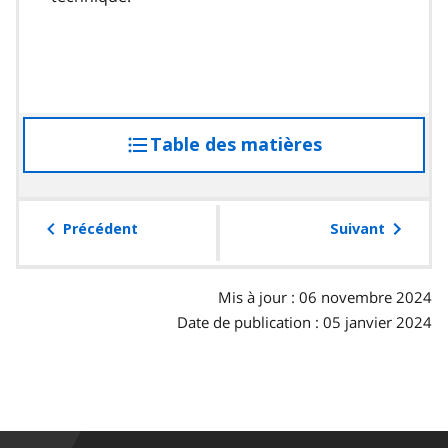
Table des matières
accéder
à
la
table
Précédent
Suivant
des
matières
Mis à jour : 06 novembre 2024
Date de publication : 05 janvier 2024