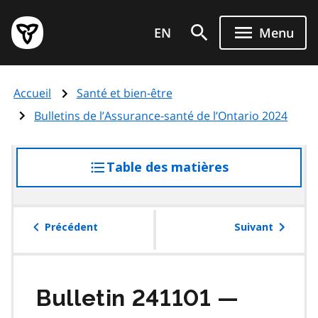
Aller
Page
au
EN
Menu
d'accueil
contenu
du
principal
gouvernement
Accueil
Santé et bien-être
de
l'Ontario
Bulletins de l’Assurance-santé de l’Ontario 2024
Table des matières
accéder
à
la
table
Précédent
Suivant
des
matières
Bulletin 241101 —