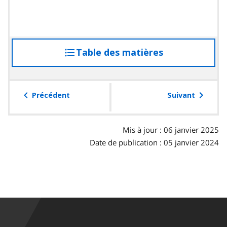
Table des matières
accéder
à
la
table
Précédent
Suivant
des
matières
Mis à jour : 06 janvier 2025
Date de publication : 05 janvier 2024