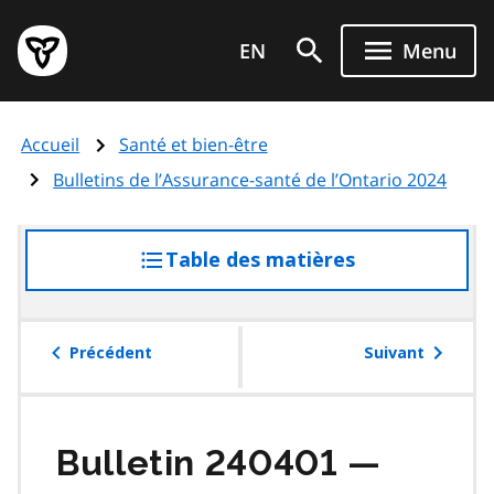
Aller
Page
au
EN
Menu
d'accueil
contenu
du
principal
gouvernement
Accueil
Santé et bien-être
de
l'Ontario
Bulletins de l’Assurance-santé de l’Ontario 2024
Table des matières
accéder
à
la
table
Précédent
Suivant
des
matières
Bulletin 240401 —