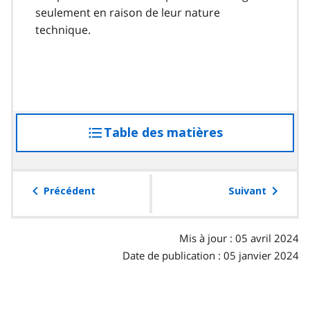
seulement en raison de leur nature
technique.
Table des matières
accéder
à
la
table
Précédent
Suivant
des
matières
Mis à jour : 05 avril 2024
Date de publication : 05 janvier 2024