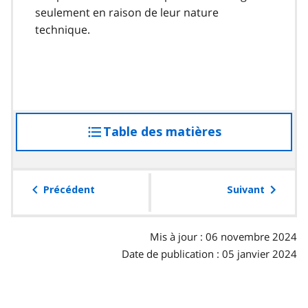
seulement en raison de leur nature
technique.
Table des matières
accéder
à
la
table
Précédent
Suivant
des
matières
Mis à jour : 06 novembre 2024
Date de publication : 05 janvier 2024