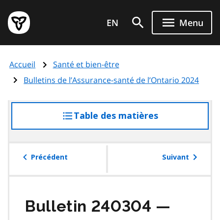
Aller
Page
au
EN
Menu
d'accueil
contenu
du
principal
gouvernement
Accueil
Santé et bien-être
de
l'Ontario
Bulletins de l’Assurance-santé de l’Ontario 2024
Table des matières
accéder
à
la
table
Précédent
Suivant
des
matières
Bulletin 240304 —