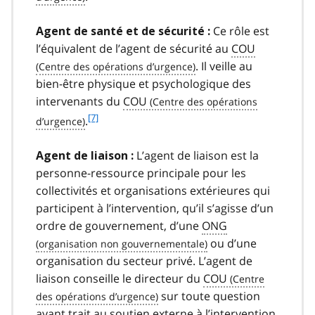
Ce rôle est
Agent de santé et de sécurité :
l’équivalent de l’agent de sécurité au
COU
. Il veille au
bien-être physique et psychologique des
intervenants du
COU
f
[7]
.
o
o
L’agent de liaison est la
Agent de liaison :
t
personne-ressource principale pour les
n
collectivités et organisations extérieures qui
o
t
participent à l’intervention, qu’il s’agisse d’un
e
ordre de gouvernement, d’une
ONG
7
ou d’une
organisation du secteur privé. L’agent de
liaison conseille le directeur du
COU
sur toute question
ayant trait au soutien externe à l’intervention,