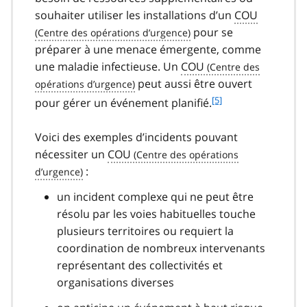
souhaiter utiliser les installations d’un
COU
pour se
préparer à une menace émergente, comme
une maladie infectieuse. Un
COU
peut aussi être ouvert
f
[5]
pour gérer un événement planifié.
o
o
Voici des exemples d’incidents pouvant
t
nécessiter un
COU
n
:
o
t
un incident complexe qui ne peut être
e
résolu par les voies habituelles touche
5
plusieurs territoires ou requiert la
coordination de nombreux intervenants
représentant des collectivités et
organisations diverses