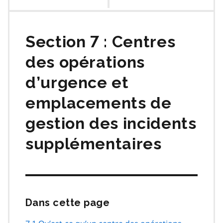
des
matières
Section 7 : Centres
des opérations
d’urgence et
emplacements de
gestion des incidents
supplémentaires
Dans cette page
Passer
cette
navigation