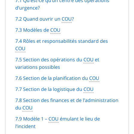
7.1 Qu’est-ce qu’un centre des opérations
de
d’urgence?
page
7.2 Quand ouvrir un
COU
?
7.3 Modèles de
COU
7.4 Rôles et responsabilités standard des
COU
7.5 Section des opérations du
COU
et
variations possibles
7.6 Section de la planification du
COU
7.7 Section de la logistique du
COU
7.8 Section des finances et de l’administration
du
COU
7.9 Modèle 1 –
COU
émulant le lieu de
l’incident