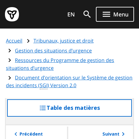
Aller
Page
au
EN
Menu
d'accueil
contenu
du
principal
gouvernement
Accueil
Tribunaux, justice et droit
de
l'Ontario
Gestion des situations d’urgence
Ressources du Programme de gestion des
situations d’urgence
Document d’orientation sur le Système de gestion
des incidents (
SGI
) Version 2.0
Table des matières
accéder
à
la
table
Précédent
Suivant