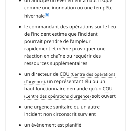
on anticipe un événement à haut risque
comme une inondation ou une tempête
f
[6]
hivernale
o
le commandant des opérations sur le lieu
o
t
de l’incident estime que l’incident
n
pourrait prendre de l’ampleur
o
rapidement et même provoquer une
t
réaction en chaîne ou requérir des
e
ressources supplémentaires
6
un directeur de
COU
, un représentant élu ou un
haut fonctionnaire demande qu’un
COU
soit ouvert
une urgence sanitaire ou un autre
incident non circonscrit survient
un événement est planifié