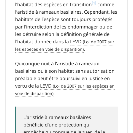
f
[1]
l’habitat des espèces en transition
comme
o
l’aristide à rameaux basilaires. Cependant, les
o
habitats de l’espèce sont toujours protégés
t
par l’interdiction de les endommager ou de
n
les détruire selon la définition générale de
o
t
l’habitat donnée dans la
LEVD
e
.
1
Quiconque nuit à l’aristide à rameaux
basilaires ou à son habitat sans autorisation
préalable peut être poursuivi en justice en
vertu de la
LEVD
.
L’aristide à rameaux basilaires
bénéficie d’une protection qui
empêche quiconque de la tuer, de la