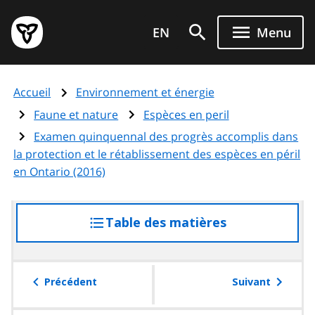
Aller
Page
au
EN
Menu
d'accueil
contenu
du
principal
gouvernement
Accueil
Environnement et énergie
de
l'Ontario
Faune et nature
Espèces en peril
Examen quinquennal des progrès accomplis dans
la protection et le rétablissement des espèces en péril
en Ontario (2016)
Table des matières
accéder
à
la
table
Précédent
Suivant
des