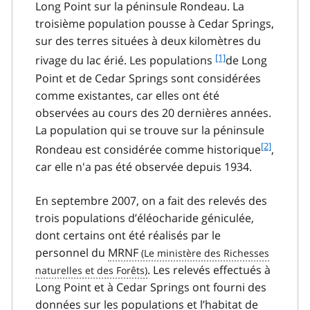
Long Point sur la péninsule Rondeau. La
troisième population pousse à Cedar Springs,
sur des terres situées à deux kilomètres du
f
[1]
rivage du lac érié. Les populations
de Long
o
Point et de Cedar Springs sont considérées
o
comme existantes, car elles ont été
t
observées au cours des 20 dernières années.
n
La population qui se trouve sur la péninsule
o
t
f
[2]
Rondeau est considérée comme historique
,
e
o
car elle n'a pas été observée depuis 1934.
1
o
t
En septembre 2007, on a fait des relevés des
n
trois populations d’éléocharide géniculée,
o
t
dont certains ont été réalisés par le
e
personnel du
MRNF
2
. Les relevés effectués à
Long Point et à Cedar Springs ont fourni des
données sur les populations et l’habitat de