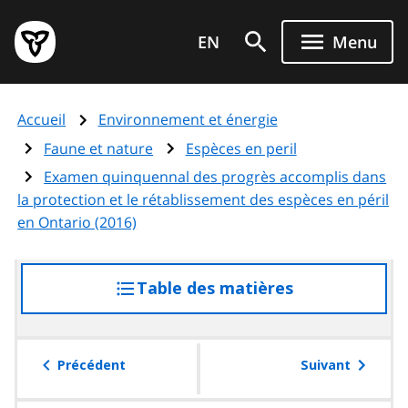
Aller
Page
au
EN
Menu
d'accueil
contenu
du
principal
gouvernement
Accueil
Environnement et énergie
de
l'Ontario
Faune et nature
Espèces en peril
Examen quinquennal des progrès accomplis dans
la protection et le rétablissement des espèces en péril
en Ontario (2016)
Table des matières
accéder
à
la
table
Précédent
Suivant
des