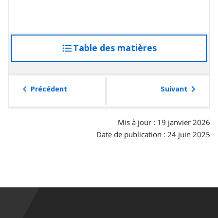
Table des matières
accéder
à
la
table
Précédent
Suivant
des
matières
Mis à jour : 19 janvier 2026
Date de publication : 24 juin 2025