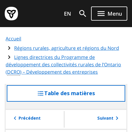
Aller
Page
au
EN
Menu
d'accueil
contenu
du
principal
gouvernement
Accueil
de
l'Ontario
Régions rurales, agriculture et régions du Nord
Lignes directrices du Programme de
développement des collectivités rurales de l’Ontario
(
DCRO
) – Développement des entreprises
Table des matières
accéder
à
la
table
Précédent
Suivant
des