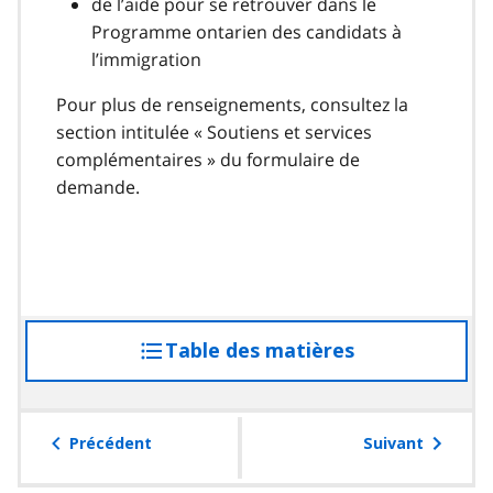
de l’aide pour se retrouver dans le
Programme ontarien des candidats à
l’immigration
Pour plus de renseignements, consultez la
section intitulée « Soutiens et services
complémentaires » du formulaire de
demande.
Table des matières
accéder
à
la
table
Précédent
Suivant
des