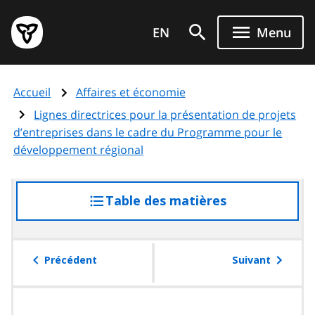
Aller
Page
au
EN
Menu
d'accueil
contenu
du
principal
gouvernement
Accueil
Affaires et économie
de
l'Ontario
Lignes directrices pour la présentation de projets
d’entreprises dans le cadre du Programme pour le
développement régional
Table des matières
accéder
à
la
table
Précédent
Suivant
des
matières