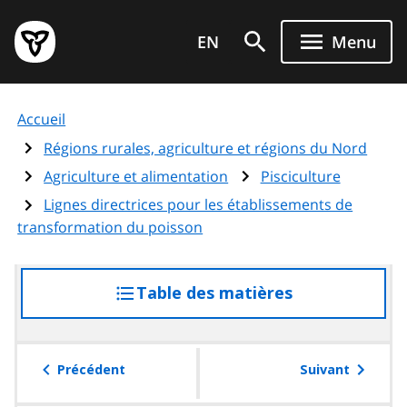
Aller
Page
au
EN
Menu
d'accueil
contenu
du
principal
gouvernement
Accueil
de
l'Ontario
Régions rurales, agriculture et régions du Nord
Agriculture et alimentation
Pisciculture
Lignes directrices pour les établissements de
transformation du poisson
Table des matières
accéder
à
la
table
Précédent
Suivant
des