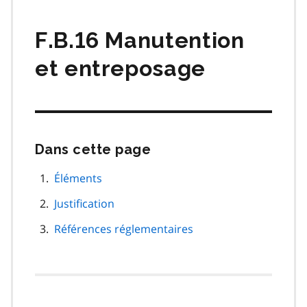
matières
F.B.16 Manutention
et entreposage
Dans cette page
Passer
cette
navigation
Éléments
de
Justification
page
Références réglementaires