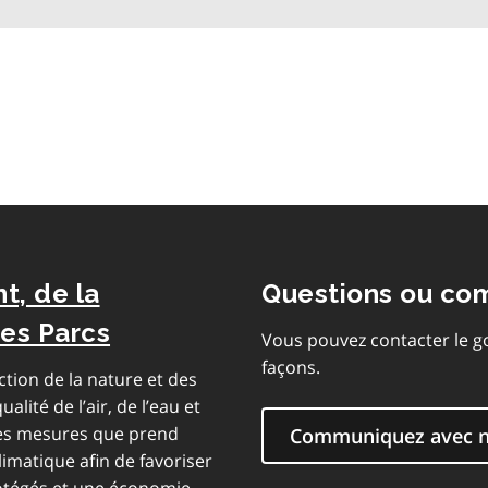
la
table
des
matières
t, de la
Questions ou co
des Parcs
Vous pouvez contacter le g
façons.
ction de la nature et des
alité de l’air, de l’eau et
 les mesures que prend
Communiquez avec 
limatique afin de favoriser