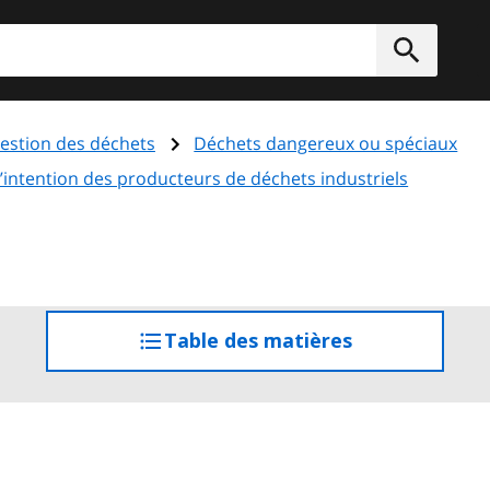
rcher
Soumett
estion des déchets
Déchets dangereux ou spéciaux
l’intention des producteurs de déchets industriels
Table des matières
accéder
à
la
table
des