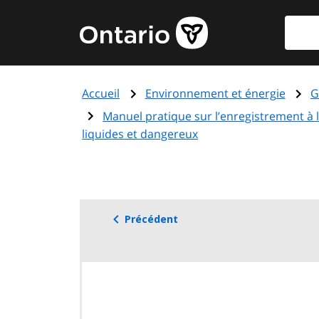
Aller
Reche
Page
au
d'accueil
contenu
du
principal
gouvernement
Accueil
Environnement et énergie
G
de
l'Ontario
Manuel pratique sur l’enregistrement à 
liquides et dangereux
Précédent