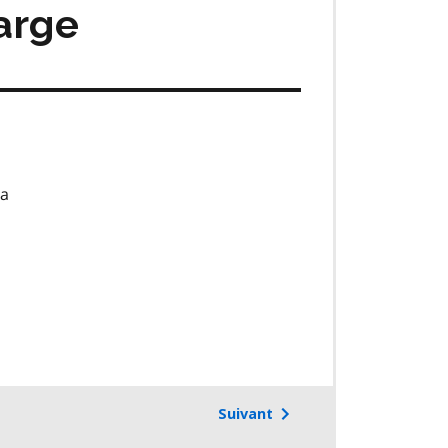
harge
la
Suivant