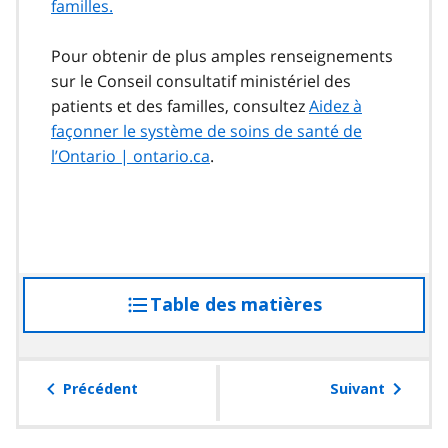
familles.
Pour obtenir de plus amples renseignements
sur le Conseil consultatif ministériel des
patients et des familles, consultez
Aidez à
façonner le système de soins de santé de
l’Ontario | ontario.ca
.
Table des matières
accéder
à
la
table
Précédent
Suivant
des
matières