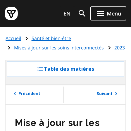
Aller
Page
au
EN
Menu
d'accueil
contenu
du
principal
gouvernement
Accueil
Santé et bien-être
de
l'Ontario
Mises à jour sur les soins interconnectés
2023
Table des matières
accéder
à
la
table
Précédent
Suivant
des
matières
Mise à jour sur les