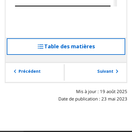
Table des matières
accéder
à
la
table
Précédent
Suivant
des
matières
Mis à jour : 19 août 2025
Date de publication : 23 mai 2023