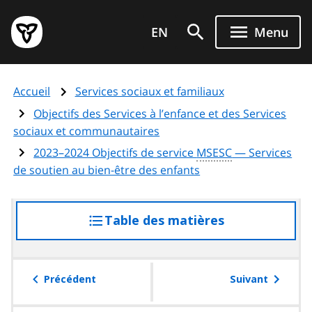
Aller
Page
au
EN
Menu
d'accueil
contenu
du
principal
gouvernement
Accueil
Services sociaux et familiaux
de
l'Ontario
Objectifs des Services à l’enfance et des Services
sociaux et communautaires
2023–2024 Objectifs de service
MSESC
— Services
de soutien au bien-être des enfants
Table des matières
accéder
à
la
table
Précédent
Suivant
des