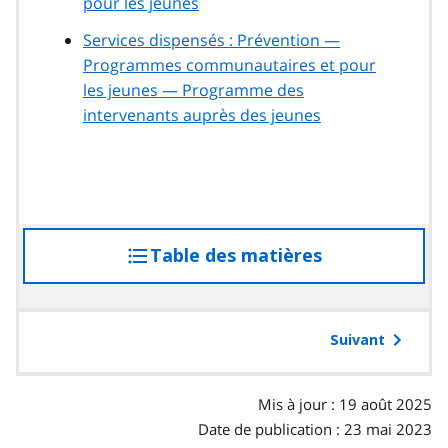
pour les jeunes
Services dispensés : Prévention —
Programmes communautaires et pour
les jeunes — Programme des
intervenants auprès des jeunes
Table des matières
accéder
à
la
table
Suivant
des
matières
Mis à jour : 19 août 2025
Date de publication : 23 mai 2023