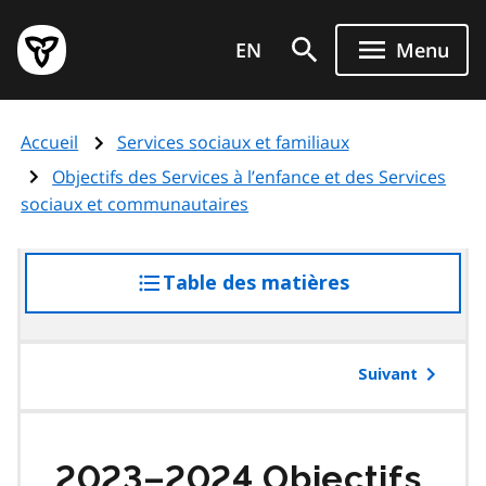
Aller
Page
au
EN
Menu
d'accueil
contenu
du
principal
gouvernement
Accueil
Services sociaux et familiaux
de
l'Ontario
Objectifs des Services à l’enfance et des Services
sociaux et communautaires
Table des matières
accéder
à
la
table
Suivant
des
matières
2023–2024 Objectifs