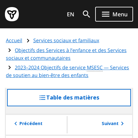
Aller
Page
au
EN
Menu
d'accueil
contenu
du
principal
gouvernement
Accueil
Services sociaux et familiaux
de
l'Ontario
Objectifs des Services à l’enfance et des Services
sociaux et communautaires
2023–2024 Objectifs de service
MSESC
— Services
de soutien au bien-être des enfants
Table des matières
accéder
à
la
table
Précédent
Suivant
des