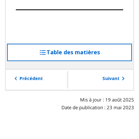
Table des matières
accéder
à
la
table
Précédent
Suivant
des
matières
Mis à jour : 19 août 2025
Date de publication : 23 mai 2023