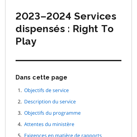
matières
2023–2024 Services
dispensés :
Right To
Play
Dans cette page
Passer
cette
navigation
Objectifs de service
de
Description du service
page
Objectifs du programme
Attentes du ministère
Exigences en matière de rapports