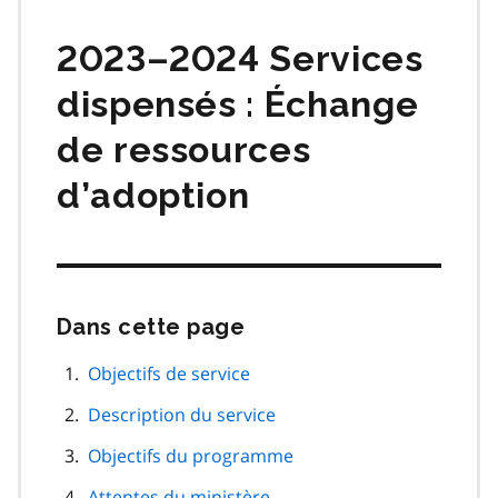
matières
2023–2024 Services
dispensés : Échange
de ressources
d’adoption
Dans cette page
Passer
cette
navigation
Objectifs de service
de
Description du service
page
Objectifs du programme
Attentes du ministère