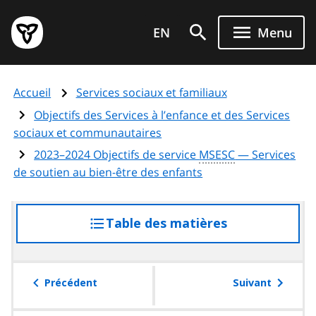
Aller
Page
au
EN
Menu
d'accueil
contenu
du
principal
gouvernement
Accueil
Services sociaux et familiaux
de
l'Ontario
Objectifs des Services à l’enfance et des Services
sociaux et communautaires
2023–2024 Objectifs de service
MSESC
— Services
de soutien au bien-être des enfants
Table des matières
accéder
à
la
table
Précédent
Suivant
des