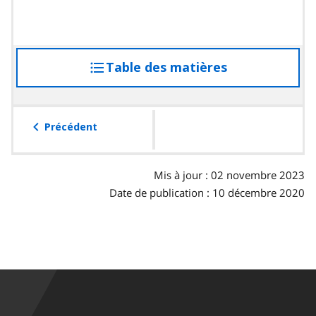
Table des matières
accéder
à
la
table
Précédent
des
matières
Mis à jour : 02 novembre 2023
Date de publication : 10 décembre 2020