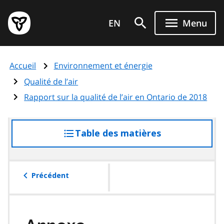
Aller
Page
au
EN
Menu
d'accueil
contenu
du
principal
gouvernement
Accueil
Environnement et énergie
de
l'Ontario
Qualité de l’air
Rapport sur la qualité de l’air en Ontario de 2018
Table des matières
accéder
à
la
table
Précédent
des
matières