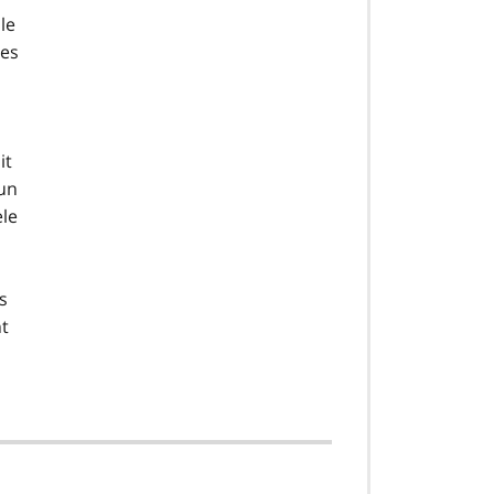
le
Les
it
 un
èle
s
nt