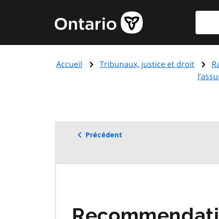
Aller
Reche
Page
au
d'accueil
contenu
du
principal
gouvernement
Accueil
Tribunaux, justice et droit
R
de
l’assu
l'Ontario
Précédent
Recommendati