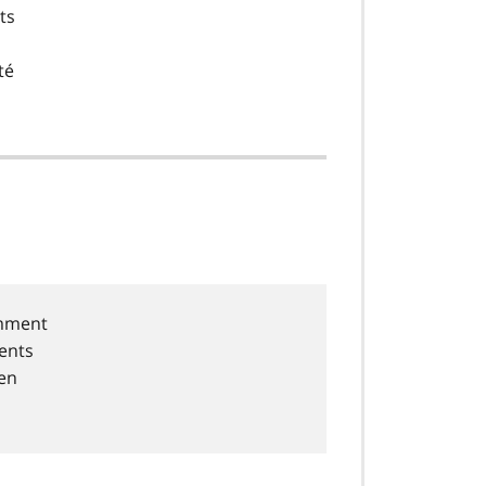
ts
té
amment
dents
 en