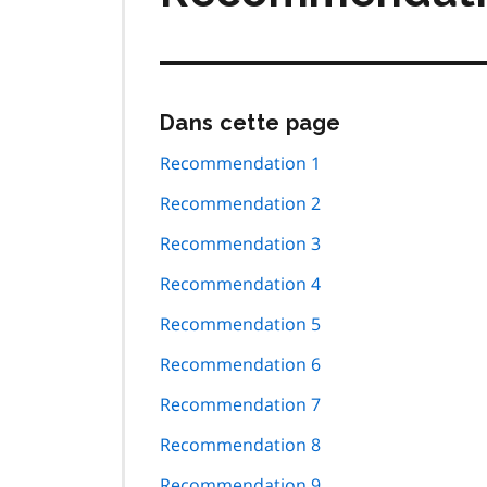
Passer
Dans cette page
cette
navigation
Recommendation 1
de
Recommendation 2
page
Recommendation 3
Recommendation 4
Recommendation 5
Recommendation 6
Recommendation 7
Recommendation 8
Recommendation 9