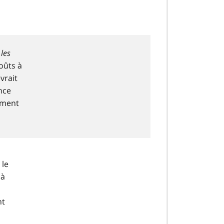
 les
oûts à
vrait
nce
sement
 le
 à
nt