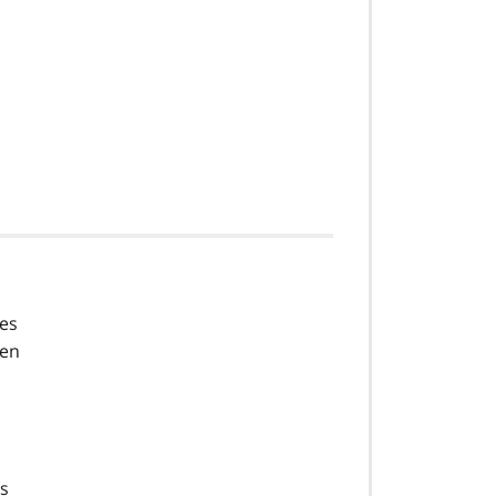
ces
 en
es