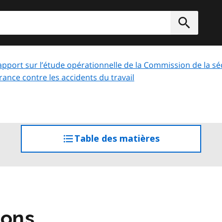
rcher
Soumett
apport sur l’étude opérationnelle de la Commission de la séc
rance contre les accidents du travail
Table des matières
accéder
à
la
table
des
matières
ons