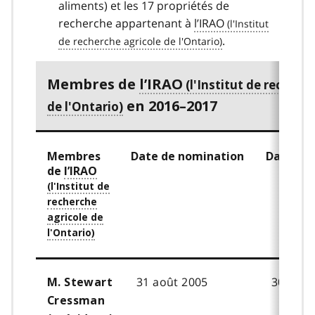
aliments) et les 17 propriétés de
recherche appartenant à
l’IRAO
.
Membres de
l’IRAO
en 2016–2017
Membres
Date de nomination
Date d’
de
l’IRAO
31 août 2005
30 août
M. Stewart
Cressman