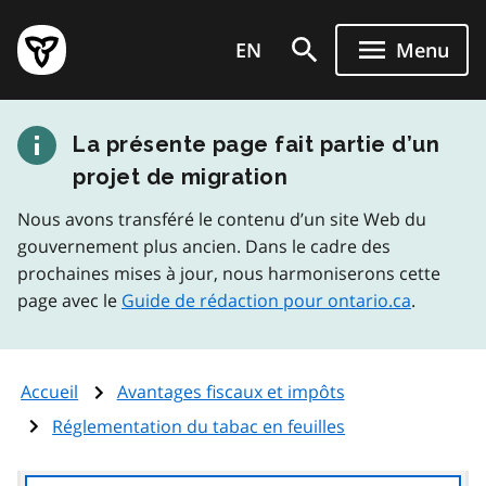
Aller
Page
au
EN
Menu
d'accueil
contenu
du
principal
gouvernement
La présente page fait partie d’un
de
l'Ontario
projet de migration
Nous avons transféré le contenu d’un site Web du
gouvernement plus ancien. Dans le cadre des
prochaines mises à jour, nous harmoniserons cette
page avec le
Guide de rédaction pour ontario.ca
.
Accueil
Avantages fiscaux et impôts
Réglementation du tabac en feuilles