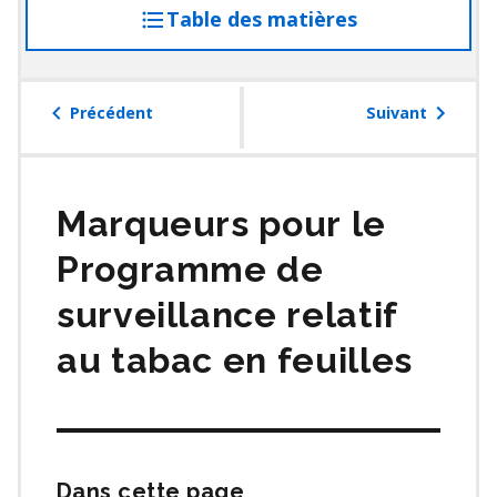
Table des matières
accéder
à
la
table
Précédent
Suivant
des
matières
Marqueurs pour le
Programme de
surveillance relatif
au tabac en feuilles
Dans cette page
Passer