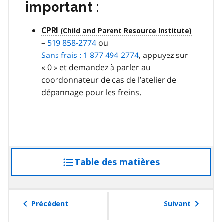
important :
CPRI
–
519 858-2774
ou
Sans frais : 1 877 494-2774
, appuyez sur
« 0 » et demandez à parler au
coordonnateur de cas de l’atelier de
dépannage pour les freins.
Table des matières
accéder
à
la
table
Précédent
Suivant
des