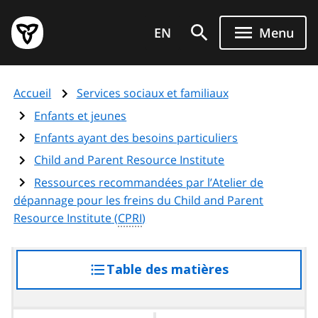
Aller
Page
au
EN
Menu
d'accueil
contenu
du
principal
gouvernement
Accueil
Services sociaux et familiaux
de
l'Ontario
Enfants et jeunes
Enfants ayant des besoins particuliers
Child and Parent Resource Institute
Ressources recommandées par l’Atelier de
dépannage pour les freins du
Child and Parent
Resource Institute
(
CPRI
)
Table des matières
accéder
à
la