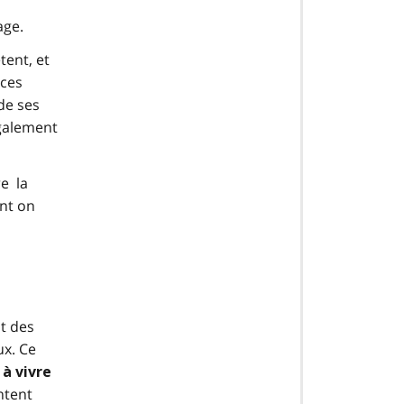
age.
tent, et
 ces
de ses
également
re la
ont on
t des
ux. Ce
 à vivre
ntent