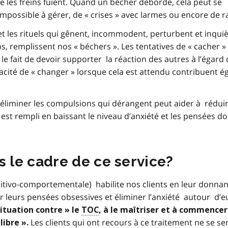
 les freins fuient. Quand un bécher déborde, cela peut se
mpossible à gérer, de « crises » avec larmes ou encore de r
t les rituels qui gênent, incommodent, perturbent et inquiè
 remplissent nos « béchers ». Les tentatives de « cacher »
le fait de devoir supporter la réaction des autres à l’égard 
acité de « changer » lorsque cela est attendu contribuent 
 éliminer les compulsions qui dérangent peut aider à rédui
st rempli en baissant le niveau d’anxiété et les pensées d
s le cadre de ce service?
itivo-comportementale) habilite nos clients en leur donnan
er leurs pensées obsessives et éliminer l’anxiété autour d’e
situation contre » le
TOC
, à le maîtriser et à commencer
Les clients qui ont recours à ce traitement ne se se
libre ».