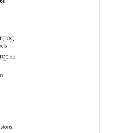
(ou
 (
TOC
)
uels
TOC
ou
un
e
ssions,