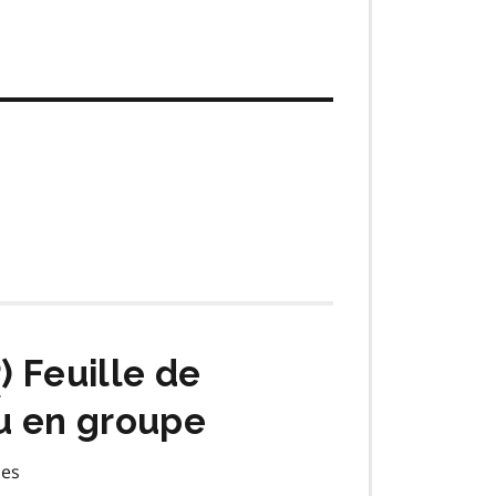
P
) Feuille de
ou en groupe
les