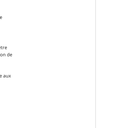
se
être
ion de
re aux