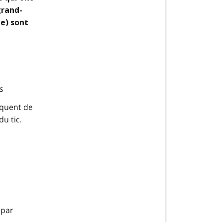
grand-
e) sont
s
isquent de
u tic.
 par