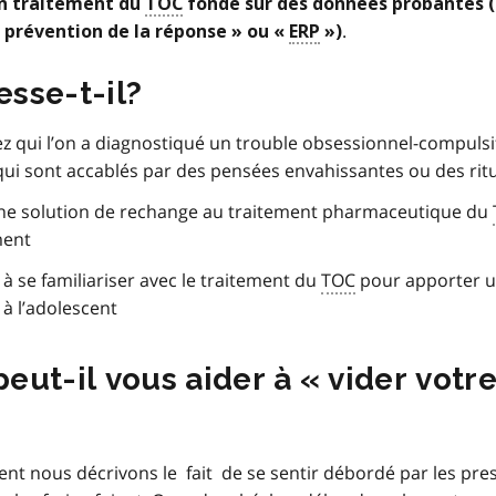
 un traitement du
TOC
fondé sur des données probantes 
.
c prévention de la réponse » ou «
ERP
»)
esse-t-il?
ez qui l’on a diagnostiqué un trouble obsessionnel-compulsif
qui sont accablés par des pensées envahissantes ou des rit
ne solution de rechange au traitement pharmaceutique du
ment
à se familiariser avec le traitement du
TOC
pour apporter 
 à l’adolescent
ut-il vous aider à « vider votr
nt nous décrivons le fait de se sentir débordé par les pre