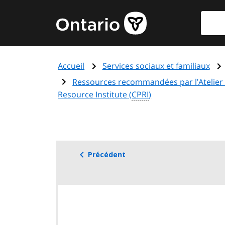
Aller
Reche
Page
au
d'accueil
contenu
du
principal
gouvernement
Accueil
Services sociaux et familiaux
de
l'Ontario
Ressources recommandées par l’Atelier
Resource Institute
(
CPRI
)
Précédent