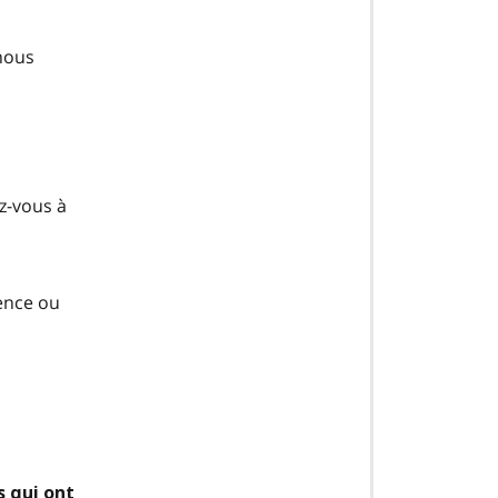
nous
z-vous à
rence ou
s qui ont