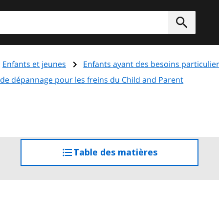
rcher
Soumett
Enfants et jeunes
Enfants ayant des besoins particulie
 de dépannage pour les freins du
Child and Parent
Table des matières
accéder
à
la
table
des