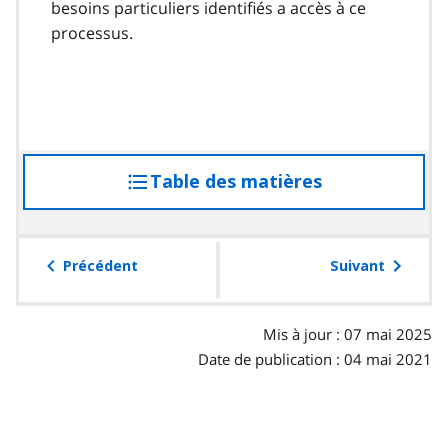
besoins particuliers identifiés a accès à ce
processus.
Table des matières
accéder
à
la
table
Précédent
Suivant
des
matières
Mis à jour : 07 mai 2025
Date de publication : 04 mai 2021