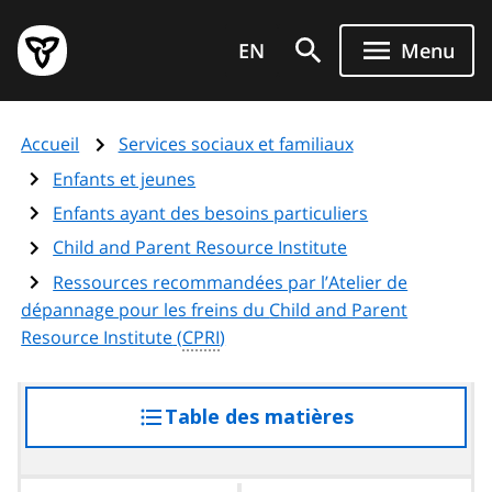
Aller
Page
au
EN
Menu
d'accueil
contenu
du
principal
gouvernement
Accueil
Services sociaux et familiaux
de
l'Ontario
Enfants et jeunes
Enfants ayant des besoins particuliers
Child and Parent Resource Institute
Ressources recommandées par l’Atelier de
dépannage pour les freins du
Child and Parent
Resource Institute
(
CPRI
)
Table des matières
accéder
à
la