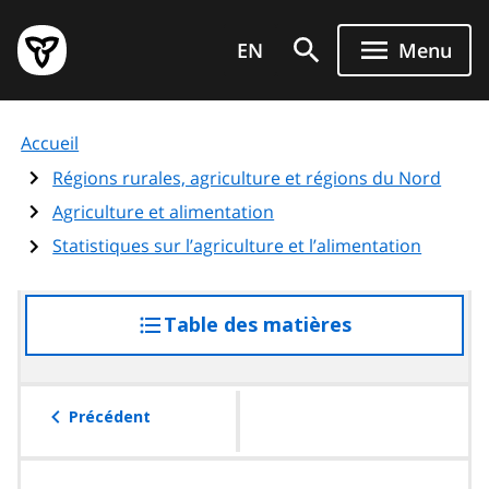
Aller
Page
au
EN
Menu
d'accueil
contenu
du
principal
gouvernement
Accueil
de
l'Ontario
Régions rurales, agriculture et régions du Nord
Agriculture et alimentation
Statistiques sur l’agriculture et l’alimentation
Table des matières
accéder
à
la
table
Précédent
des
matières