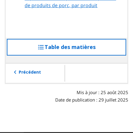
de produits de porc, par produit
Table des matières
accéder
à
la
table
Précédent
des
matières
Mis à jour : 25 août 2025
Date de publication : 29 juillet 2025