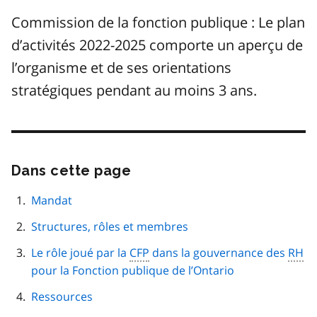
Commission de la fonction publique : Le plan
d’activités 2022-2025 comporte un aperçu de
l’organisme et de ses orientations
stratégiques pendant au moins 3 ans.
Dans cette page
Passer
cette
navigation
Mandat
de
Structures, rôles et membres
page
Le rôle joué par la
CFP
dans la gouvernance des
RH
pour la Fonction publique de l’Ontario
Ressources