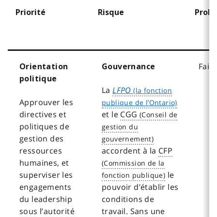
Priorité
Risque
Proba
Faib
Orientation
Gouvernance
politique
La
LFPO
Approuver les
directives et
et le
CGG
politiques de
gestion des
ressources
accordent à la
CFP
humaines, et
superviser les
le
engagements
pouvoir d’établir les
du leadership
conditions de
sous l’autorité
travail. Sans une