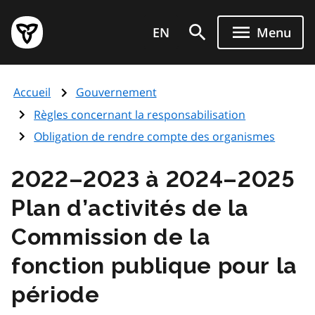
Aller
Page
au
EN
Menu
d'accueil
contenu
du
principal
gouvernement
Accueil
Gouvernement
de
l'Ontario
Règles concernant la responsabilisation
Obligation de rendre compte des organismes
2022–2023 à 2024–2025
Plan d’activités de la
Commission de la
fonction publique pour la
période